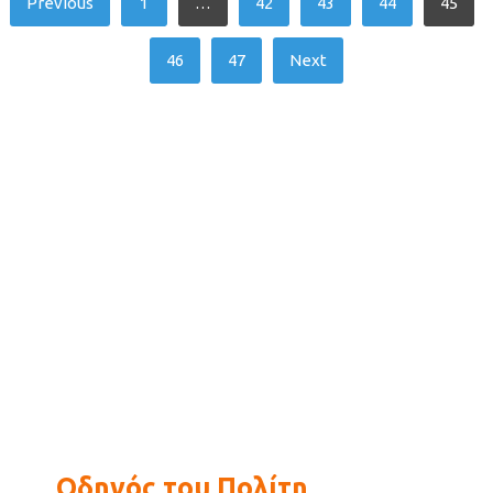
Previous
1
…
42
43
44
45
pagination
46
47
Next
Οδηγός του Πολίτη