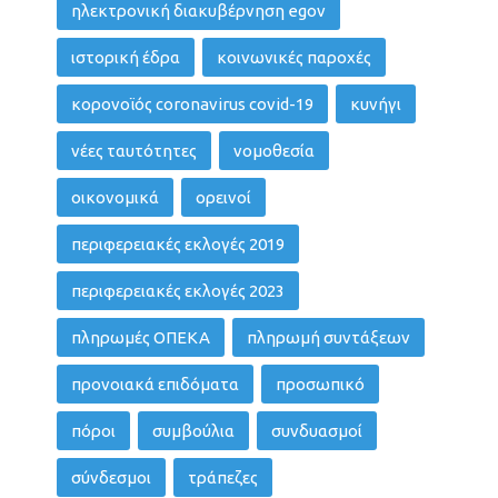
ηλεκτρονική διακυβέρνηση egov
ιστορική έδρα
κοινωνικές παροχές
κορονοϊός coronavirus covid-19
κυνήγι
νέες ταυτότητες
νομοθεσία
οικονομικά
ορεινοί
περιφερειακές εκλογές 2019
περιφερειακές εκλογές 2023
πληρωμές ΟΠΕΚΑ
πληρωμή συντάξεων
προνοιακά επιδόματα
προσωπικό
πόροι
συμβούλια
συνδυασμοί
σύνδεσμοι
τράπεζες