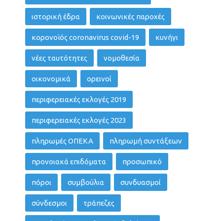
ιστορική έδρα
κοινωνικές παροχές
κορονοϊός coronavirus covid-19
κυνήγι
νέες ταυτότητες
νομοθεσία
οικονομικά
ορεινοί
περιφερειακές εκλογές 2019
περιφερειακές εκλογές 2023
πληρωμές ΟΠΕΚΑ
πληρωμή συντάξεων
προνοιακά επιδόματα
προσωπικό
πόροι
συμβούλια
συνδυασμοί
σύνδεσμοι
τράπεζες