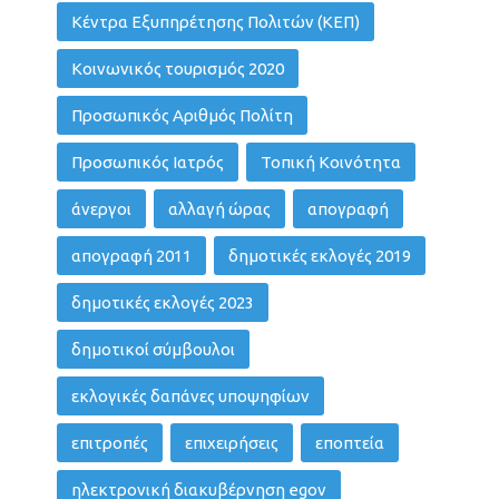
Κέντρα Εξυπηρέτησης Πολιτών (ΚΕΠ)
Κοινωνικός τουρισμός 2020
Προσωπικός Αριθμός Πολίτη
Προσωπικός Ιατρός
Τοπική Κοινότητα
άνεργοι
αλλαγή ώρας
απογραφή
απογραφή 2011
δημοτικές εκλογές 2019
δημοτικές εκλογές 2023
δημοτικοί σύμβουλοι
εκλογικές δαπάνες υποψηφίων
επιτροπές
επιχειρήσεις
εποπτεία
ηλεκτρονική διακυβέρνηση egov