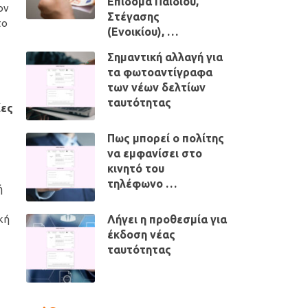
Επίδομα Παιδιού,
ον
Στέγασης
το
(Ενοικίου), …
Σημαντική αλλαγή για
τα φωτοαντίγραφα
των νέων δελτίων
ταυτότητας
ίες
Πως μπορεί ο πολίτης
να εμφανίσει στο
κινητό του
τηλέφωνο …
ή
Λήγει η προθεσμία για
κή
έκδοση νέας
ταυτότητας