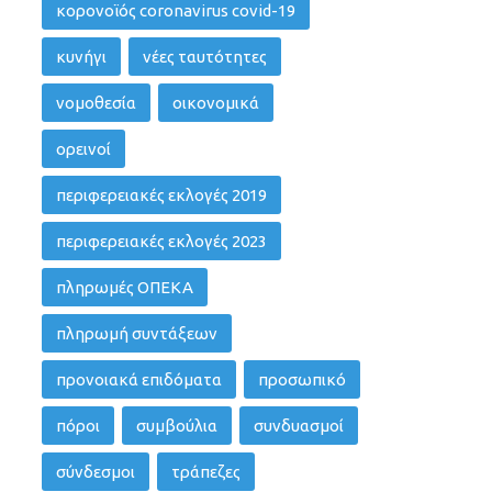
κορονοϊός coronavirus covid-19
κυνήγι
νέες ταυτότητες
νομοθεσία
οικονομικά
ορεινοί
περιφερειακές εκλογές 2019
περιφερειακές εκλογές 2023
πληρωμές ΟΠΕΚΑ
πληρωμή συντάξεων
προνοιακά επιδόματα
προσωπικό
πόροι
συμβούλια
συνδυασμοί
σύνδεσμοι
τράπεζες