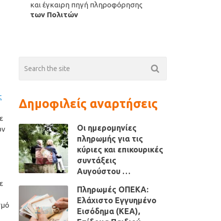
και έγκαιρη πηγή πληροφόρησης
των Πολιτών
ς
Δημοφιλείς αναρτήσεις
ε
Οι ημερομηνίες
ών
πληρωμής για τις
κύριες και επικουρικές
συντάξεις
Αυγούστου …
ε
Πληρωμές ΟΠΕΚΑ:
Ελάχιστο Εγγυημένο
σμό
Εισόδημα (ΚΕΑ),