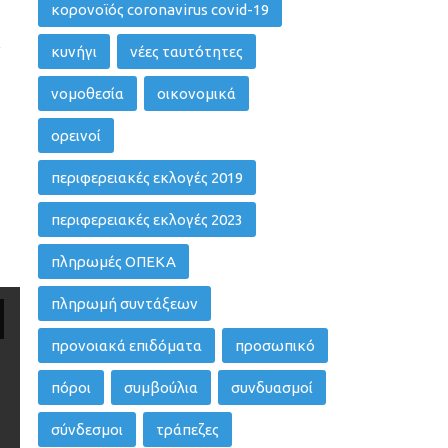
κορονοϊός coronavirus covid-19
,
κυνήγι
νέες ταυτότητες
νομοθεσία
οικονομικά
ορεινοί
περιφερειακές εκλογές 2019
περιφερειακές εκλογές 2023
πληρωμές ΟΠΕΚΑ
πληρωμή συντάξεων
προνοιακά επιδόματα
προσωπικό
πόροι
συμβούλια
συνδυασμοί
σύνδεσμοι
τράπεζες