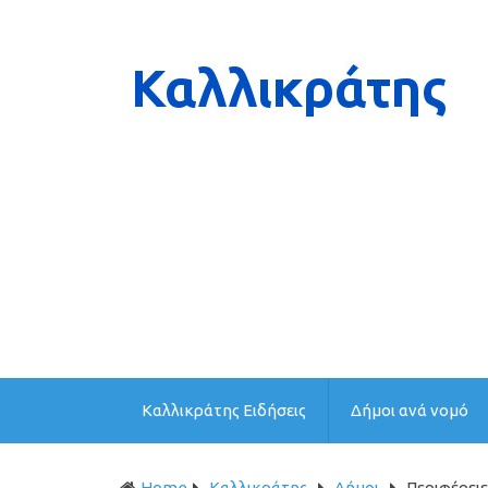
Καλλικράτης Ειδήσεις
Δήμοι ανά νομό
Home
Καλλικράτης
Δήμοι
Περιφέρειε