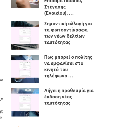
Επίδομα Παιδιού,
Στέγασης
(Ενοικίου), …
Σημαντική αλλαγή για
τα φωτοαντίγραφα
των νέων δελτίων
ταυτότητας
Πως μπορεί ο πολίτης
να εμφανίσει στο
κινητό του
τηλέφωνο …
ων
Λήγει η προθεσμία για
έκδοση νέας
ς»
ταυτότητας
ης
»