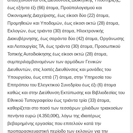
έως εξήντα έξι (66) άτομα, Προϋπολογισμού και
Οικονομικής Διαχείρισης, έως είκοσι δύο (22) άτομα,
Προμηθειών και Υποδομών, έως είκοσι οκτώ (28) άτομα,
Εκλογών, έως τριάντα (30) άτομα, Ηλεκτρονικής
Διακυβέρνησης, έως σαράντα δύο (42) άτομα, Οργάνωσης
και Λειτουργίας ΤΑ, έως τριάντα (30) άτομα, Προσωπικού
Τοπικής Αυτοδιοίκησης έως είκοσι οκτώ (28) άτομα,
συμπεριλαμβανομένων των αρμόδιων Γενικών
Διευθυντών, στις λοιπές Διευθύνσεις και μονάδες του
Υπουργείου, έως επτά (7) άτομα, στην Υπηρεσία του
Επιτρόπου του Ελεγκτικού Συνεδρίου έως έξι (6) άτομα
καθώς και στην Διεύθυνση Εκτύπωσης και Βιβλιοδεσίας του
Εθνικού Τυπογραφείου έως τριάντα τρία (33) άτομα,
καθορίζεται στο ποσό των τεσσάρων χιλιάδων τριακοσίων
πενήντα ευρώ (4.350,00€), λόγω της ιδιαιτέρως
βεβαρημένης εργασίας που επιτελούν κατά την
προπαρασκευαστική περίοδο των εκλογών για την