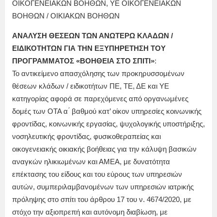
ΟΙΚΟΓΕΝΕΙΑΚΩΝ ΒΟΗΘΩΝ, ΥΕ ΟΙΚΟΓΕΝΕΙΑΚΩΝ
ΒΟΗΘΩΝ / ΟΙΚΙΑΚΩΝ ΒΟΗΘΩΝ
ΑΝΑΛΥΣΗ ΘΕΣΕΩΝ ΤΩΝ ΑΝΩΤΕΡΩ ΚΛΑΔΩΝ /
ΕΙΔΙΚΟΤΗΤΩΝ ΓΙΑ ΤΗΝ ΕΞΥΠΗΡΕΤΗΣΗ ΤΟΥ
ΠΡΟΓΡΑΜΜΑΤΟΣ «ΒΟΗΘΕΙΑ ΣΤΟ ΣΠΙΤΙ»
:
Το αντικείμενο απασχόλησης των προκηρυσσομένων
θέσεων κλάδων / ειδικοτήτων ΠΕ, ΤΕ, ΔΕ και ΥΕ
κατηγορίας αφορά σε παρεχόμενες από οργανωμένες
δομές των ΟΤΑ α ́ βαθμού κατ’ οίκον υπηρεσίες κοινωνικής
φροντίδας, κοινωνικής εργασίας, ψυχολογικής υποστήριξης,
νοσηλευτικής φροντίδας, φυσικοθεραπείας και
οικογενειακής οικιακής βοήθειας για την κάλυψη βασικών
αναγκών ηλικιωμένων και ΑΜΕΑ, με δυνατότητα
επέκτασης του είδους και του εύρους των υπηρεσιών
αυτών, συμπεριλαμβανομένων των υπηρεσιών ιατρικής
πρόληψης στο σπίτι του άρθρου 17 του ν. 4674/2020, με
στόχο την αξιοπρεπή και αυτόνομη διαβίωση, με