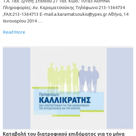
T.A. Ταχ. ∆/νση: Σταδίου 27 Ταχ. Κωδ.: 10183 ΑΘΗΝΑ
Πληροφορίες: Αν. Καραµατσούκης Τηλέφωνο:213-1364734
,FAX:213-1364713 E-mail:a.karamatsoukis@ypes.gr Αθήνα, 14
Ιανουαρίου 2014 …
Read More
Καταβολή του διατροφικού επιδόματος για το μήνα