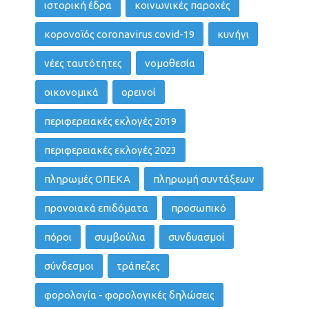
ιστορική έδρα
κοινωνικές παροχές
κορονοϊός coronavirus covid-19
κυνήγι
νέες ταυτότητες
νομοθεσία
οικονομικά
ορεινοί
περιφερειακές εκλογές 2019
περιφερειακές εκλογές 2023
πληρωμές ΟΠΕΚΑ
πληρωμή συντάξεων
προνοιακά επιδόματα
προσωπικό
πόροι
συμβούλια
συνδυασμοί
σύνδεσμοι
τράπεζες
φορολογία - φορολογικές δηλώσεις