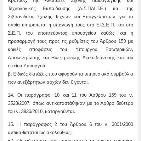
Κράτους, της Ανώτατης Σχολής Παιδαγωγικής και
Τεχνολογικής Εκπαίδευσης (Α.Σ.ΠΑΙ.Τ.Ε.) και της
Σιβιτανιδείου Σχολής Τεχνών και Επαγγελμάτων, για τα
οποία επιτρέπεται η υπαγωγή τους στο ΕΙ.Σ.Ε.Π. και στο
Σ.Ε.Π. του εποπτεύοντος υπουργείου καθώς και η
προσαρμογή τους προς τις ρυθμίσεις του Άρθρου 159 με
κοινές αποφάσεις του Υπουργού Εσωτερικών,
Αποκέντρωσης και Ηλεκτρονικής Διακυβέρνησης και του
οικείου Υπουργού.
β. Ειδικές διατάξεις που αφορούν τα υπηρεσιακά συμβούλια
των ανεξάρτητων αρχών δεν θίγονται.
14. Οι παράγραφοι 10 και 11 του Άρθρου 159 του ν.
3528/2007, όπως αντικαταστάθηκαν με το Άρθρο δεύτερο
του ν. 3839/2010, καταργούνται.
15. Η παράγραφος 2 του Άρθρου 6 του ν. 3801/2009
αντικαθίσταται ως ακολούθως:
«2. Οι ειδικότητες του προσωπικού με σχέση εργασίας