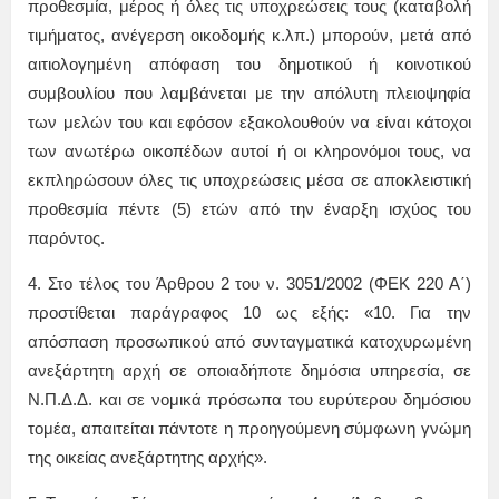
προθεσμία, μέρος ή όλες τις υποχρεώσεις τους (καταβολή
τιμήματος, ανέγερση οικοδομής κ.λπ.) μπορούν, μετά από
αιτιολογημένη απόφαση του δημοτικού ή κοινοτικού
συμβουλίου που λαμβάνεται με την απόλυτη πλειοψηφία
των μελών του και εφόσον εξακολουθούν να είναι κάτοχοι
των ανωτέρω οικοπέδων αυτοί ή οι κληρονόμοι τους, να
εκπληρώσουν όλες τις υποχρεώσεις μέσα σε αποκλειστική
προθεσμία πέντε (5) ετών από την έναρξη ισχύος του
παρόντος.
4. Στο τέλος του Άρθρου 2 του ν. 3051/2002 (ΦΕΚ 220 Α΄)
προστίθεται παράγραφος 10 ως εξής: «10. Για την
απόσπαση προσωπικού από συνταγματικά κατοχυρωμένη
ανεξάρτητη αρχή σε οποιαδήποτε δημόσια υπηρεσία, σε
Ν.Π.Δ.Δ. και σε νομικά πρόσωπα του ευρύτερου δημόσιου
τομέα, απαιτείται πάντοτε η προηγούμενη σύμφωνη γνώμη
της οικείας ανεξάρτητης αρχής».