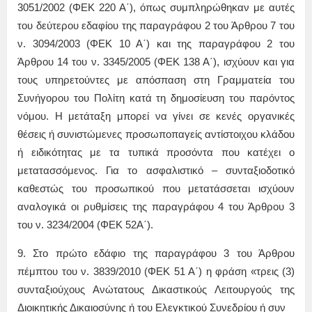
3051/2002 (ΦΕΚ 220 Α΄), όπως συμπληρώθηκαν με αυτές
του δεύτερου εδαφίου της παραγράφου 2 του Άρθρου 7 του
ν. 3094/2003 (ΦΕΚ 10 Α΄) και της παραγράφου 2 του
Άρθρου 14 του ν. 3345/2005 (ΦΕΚ 138 Α΄), ισχύουν και για
τους υπηρετούντες με απόσπαση στη Γραμματεία του
Συνήγορου του Πολίτη κατά τη δημοσίευση του παρόντος
νόμου. Η μετάταξη μπορεί να γίνει σε κενές οργανικές
θέσεις ή συνιστώμενες προσωποπαγείς αντίστοιχου κλάδου
ή ειδικότητας με τα τυπικά προσόντα που κατέχει ο
μετατασσόμενος. Για το ασφαλιστικό – συνταξιοδοτικό
καθεστώς του προσωπικού που μετατάσσεται ισχύουν
αναλογικά οι ρυθμίσεις της παραγράφου 4 του Άρθρου 3
του ν. 3234/2004 (ΦΕΚ 52Α΄).
9. Στο πρώτο εδάφιο της παραγράφου 3 του Άρθρου
πέμπτου του ν. 3839/2010 (ΦΕΚ 51 Α΄) η φράση «τρεις (3)
συνταξιούχους Ανώτατους Δικαστικούς Λειτουργούς της
Διοικητικής Δικαιοσύνης ή του Ελεγκτικού Συνεδρίου ή συν