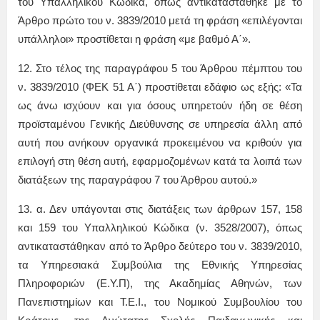
του Υπαλληλικού Κώδικα, όπως αντικαταστάθηκε με το
Άρθρο πρώτο του ν. 3839/2010 μετά τη φράση «επιλέγονται
υπάλληλοι» προστίθεται η φράση «με βαθμό Α΄».
12. Στο τέλος της παραγράφου 5 του Άρθρου πέμπτου του
ν. 3839/2010 (ΦΕΚ 51 Α΄) προστίθεται εδάφιο ως εξής: «Τα
ως άνω ισχύουν και για όσους υπηρετούν ήδη σε θέση
προϊσταμένου Γενικής Διεύθυνσης σε υπηρεσία άλλη από
αυτή που ανήκουν οργανικά προκειμένου να κριθούν για
επιλογή στη θέση αυτή, εφαρμοζομένων κατά τα λοιπά των
διατάξεων της παραγράφου 7 του Άρθρου αυτού.»
13. α. Δεν υπάγονται στις διατάξεις των άρθρων 157, 158
και 159 του Υπαλληλικού Κώδικα (ν. 3528/2007), όπως
αντικαταστάθηκαν από το Άρθρο δεύτερο του ν. 3839/2010,
τα Υπηρεσιακά Συμβούλια της Εθνικής Υπηρεσίας
Πληροφοριών (Ε.Υ.Π), της Ακαδημίας Αθηνών, των
Πανεπιστημίων και Τ.Ε.Ι., του Νομικού Συμβουλίου του