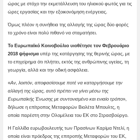
ώρας με στόχο την εκμετάλλευση του ηλιακού φωτός για τις
ώρες εργασίας και την εξοικονόμηση ενέργειας.
Όμως πλέον η συνήθεια της αλλαγής της ώρας δύο φορές
το χρόνο είναι πολύ πιθανό να σταματήσει.
Το Ευρωπαϊκό Κοινοβούλιο υιοθέτησε τον Φεβρουάριο
2018 ψήφισμα
υπέρ της κατάργησης της θερινής ώρας, με
το επιχείρημα ότι πλήττει, εκτός της ανθρώπινης υγείας, τη
γεωργία, αλλά και την οδική ασφάλεια.
«
Αν, λοιπόν, αποφασίσουμε ποτέ να καταργήσουμε την
αλλαγή της ώρας, αυτό πρέπει να γίνει μέσω της
Ευρωπαϊκής Ένωσης με συντονισμένο και ενιαίο τρόπο
»,
δήλωσε η επίτροπος Μεταφορών Βιολέτα Μπουλτς, η
οποία παρέστη στην Ολομέλεια του ΕΚ στο Στρασβούργο.
Η Γαλλίδα ευρωβουλευτής των Πρασίνων Καρίμα Ντελί, η
οποία είναι πρόεδρος της επιτροπής Μεταφορών του ΕΚ,