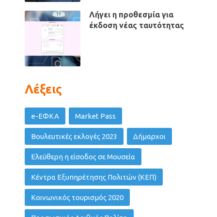
Λήγει η προθεσμία για
έκδοση νέας ταυτότητας
Λέξεις
e-ΕΦΚΑ
Market Pass
Βουλευτικές εκλογές 2023
Δήμαρχοι
Ελεύθερη η είσοδος σε Μουσεία
Κέντρα Εξυπηρέτησης Πολιτών (ΚΕΠ)
Κοινωνικός τουρισμός 2020