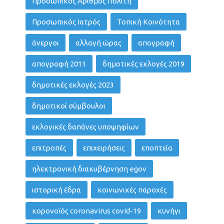
Προσωπικός Αριθμός Πολίτη
Προσωπικός Ιατρός
Τοπική Κοινότητα
άνεργοι
αλλαγή ώρας
απογραφή
απογραφή 2011
δημοτικές εκλογές 2019
δημοτικές εκλογές 2023
δημοτικοί σύμβουλοι
εκλογικές δαπάνες υποψηφίων
επιτροπές
επιχειρήσεις
εποπτεία
ηλεκτρονική διακυβέρνηση egov
ιστορική έδρα
κοινωνικές παροχές
κορονοϊός coronavirus covid-19
κυνήγι