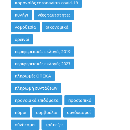
κορονοϊός coronavirus covid-19
κυνήγι
νέες ταυτότητες
νομοθεσία
οικονομικά
ορεινοί
περιφερειακές εκλογές 2019
περιφερειακές εκλογές 2023
πληρωμές ΟΠΕΚΑ
πληρωμή συντάξεων
προνοιακά επιδόματα
προσωπικό
πόροι
συμβούλια
συνδυασμοί
σύνδεσμοι
τράπεζες