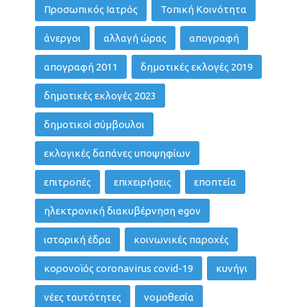
Προσωπικός Ιατρός
Τοπική Κοινότητα
άνεργοι
αλλαγή ώρας
απογραφή
απογραφή 2011
δημοτικές εκλογές 2019
δημοτικές εκλογές 2023
δημοτικοί σύμβουλοι
εκλογικές δαπάνες υποψηφίων
επιτροπές
επιχειρήσεις
εποπτεία
ηλεκτρονική διακυβέρνηση egov
ιστορική έδρα
κοινωνικές παροχές
κορονοϊός coronavirus covid-19
κυνήγι
νέες ταυτότητες
νομοθεσία