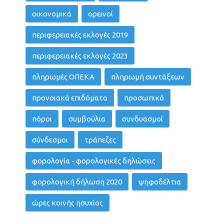
οικονομικά
ορεινοί
περιφερειακές εκλογές 2019
περιφερειακές εκλογές 2023
πληρωμές ΟΠΕΚΑ
πληρωμή συντάξεων
προνοιακά επιδόματα
προσωπικό
πόροι
συμβούλια
συνδυασμοί
σύνδεσμοι
τράπεζες
φορολογία - φορολογικές δηλώσεις
φορολογική δήλωση 2020
ψηφοδέλτια
ώρες κοινής ησυχίας