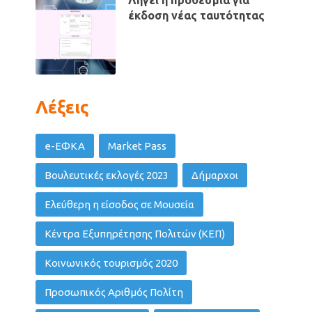
Λήγει η προθεσμία για
έκδοση νέας ταυτότητας
Λέξεις
e-ΕΦΚΑ
Market Pass
Βουλευτικές εκλογές 2023
Δήμαρχοι
Ελεύθερη η είσοδος σε Μουσεία
Κέντρα Εξυπηρέτησης Πολιτών (ΚΕΠ)
Κοινωνικός τουρισμός 2020
Προσωπικός Αριθμός Πολίτη