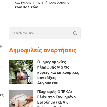
και έγκαιρη πηγή πληροφόρησης
των Πολιτών
ης
Δημοφιλείς αναρτήσεις
Οι ημερομηνίες
υ
πληρωμής για τις
υή
κύριες και επικουρικές
συντάξεις
Αυγούστου …
Πληρωμές ΟΠΕΚΑ:
ες,
Ελάχιστο Εγγυημένο
Εισόδημα (ΚΕΑ),