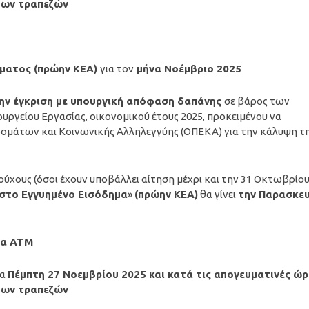
 των τραπεζών
ήματος (πρώην ΚΕΑ)
για τον
μήνα Νοέμβριο
2025
την έγκριση με υπουργική απόφαση δαπάνης
σε βάρος των
ργείου Εργασίας, οικονομικού έτους 2025, προκειμένου να
ομάτων και Κοινωνικής Αλληλεγγύης (ΟΠΕΚΑ) για την κάλυψη τ
ούχους (όσοι έχουν υποβάλλει αίτηση μέχρι και την 31 Οκτωβρίο
ιστο Εγγυημένο Εισόδημα
»
(πρώην ΚΕΑ)
θα γίνει
την Παρασκε
τα ΑΤΜ
ρα
Πέμπτη 27 Νοεμβρίου
2025
και κατά τις απογευματινές ώρ
 των τραπεζών