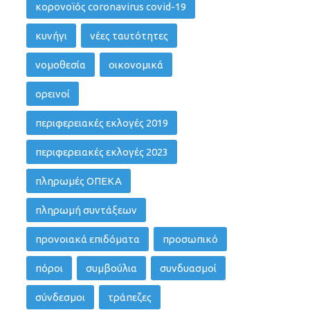
κορονοϊός coronavirus covid-19
κυνήγι
νέες ταυτότητες
νομοθεσία
οικονομικά
ορεινοί
περιφερειακές εκλογές 2019
περιφερειακές εκλογές 2023
πληρωμές ΟΠΕΚΑ
πληρωμή συντάξεων
προνοιακά επιδόματα
προσωπικό
πόροι
συμβούλια
συνδυασμοί
σύνδεσμοι
τράπεζες