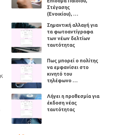
Επίδομα Παιδιού,
Στέγασης
(Ενοικίου), …
Σημαντική αλλαγή για
τα φωτοαντίγραφα
των νέων δελτίων
ταυτότητας
Πως μπορεί ο πολίτης
να εμφανίσει στο
κινητό του
ης
τηλέφωνο …
Λήγει η προθεσμία για
έκδοση νέας
ταυτότητας
υ