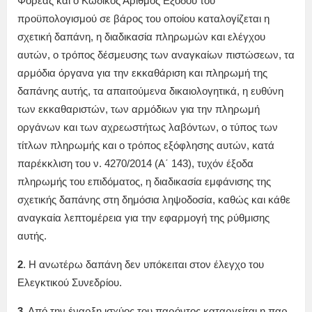
Φορέας και ο Κωδικός Αριθμός Εξόδου του
προϋπολογισμού σε βάρος του οποίου καταλογίζεται η
σχετική δαπάνη, η διαδικασία πληρωμών και ελέγχου
αυτών, ο τρόπος δέσμευσης των αναγκαίων πιστώσεων, τα
αρμόδια όργανα για την εκκαθάριση και πληρωμή της
δαπάνης αυτής, τα απαιτούμενα δικαιολογητικά, η ευθύνη
των εκκαθαριστών, των αρμόδιων για την πληρωμή
οργάνων και των αχρεωστήτως λαβόντων, ο τύπος των
τίτλων πληρωμής και ο τρόπος εξόφλησης αυτών, κατά
παρέκκλιση του ν. 4270/2014 (Α΄ 143), τυχόν έξοδα
πληρωμής του επιδόματος, η διαδικασία εμφάνισης της
σχετικής δαπάνης στη δημόσια ληψοδοσία, καθώς και κάθε
αναγκαία λεπτομέρεια για την εφαρμογή της ρύθμισης
αυτής.
2
. Η ανωτέρω δαπάνη δεν υπόκειται στον έλεγχο του
Ελεγκτικού Συνεδρίου.
3
. Από την έναρξη ισχύος του παρόντος καταργείται η παρ.