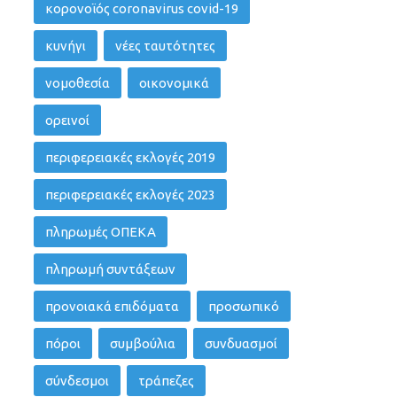
κορονοϊός coronavirus covid-19
κυνήγι
νέες ταυτότητες
νομοθεσία
οικονομικά
ορεινοί
περιφερειακές εκλογές 2019
περιφερειακές εκλογές 2023
πληρωμές ΟΠΕΚΑ
πληρωμή συντάξεων
προνοιακά επιδόματα
προσωπικό
πόροι
συμβούλια
συνδυασμοί
σύνδεσμοι
τράπεζες