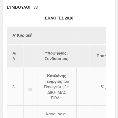
ΣΥΜΒΟΥΛΟΙ
: 33
ΕΚΛΟΓΕΣ 2010
Α’ Κυριακή
Β’
Α/
Υποψήφιος /
Ποσοστό
Α
Συνδυασμός
Καπλάνης
Γεώργιος
του
3
Παναγιώτη / Η
51,68
ΔΙΚΗ ΜΑΣ
ΠΟΛΗ
Καρανάσιου