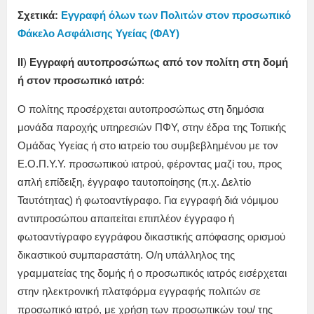
Σχετικά:
Εγγραφή όλων των Πολιτών στον προσωπικό
Φάκελο Ασφάλισης Υγείας (ΦΑΥ)
ΙΙ
)
Εγγραφή αυτοπροσώπως από τον πολίτη στη δομή
ή στον προσωπικό ιατρό
:
Ο πολίτης προσέρχεται αυτοπροσώπως στη δημόσια
μονάδα παροχής υπηρεσιών ΠΦΥ, στην έδρα της Τοπικής
Ομάδας Υγείας ή στο ιατρείο του συμβεβλημένου με τον
Ε.Ο.Π.Υ.Υ. προσωπικού ιατρού, φέροντας μαζί του, προς
απλή επίδειξη, έγγραφο ταυτοποίησης (π.χ. Δελτίο
Ταυτότητας) ή φωτοαντίγραφο. Για εγγραφή διά νόμιμου
αντιπροσώπου απαιτείται επιπλέον έγγραφο ή
φωτοαντίγραφο εγγράφου δικαστικής απόφασης ορισμού
δικαστικού συμπαραστάτη. Ο/η υπάλληλος της
γραμματείας της δομής ή ο προσωπικός ιατρός εισέρχεται
στην ηλεκτρονική πλατφόρμα εγγραφής πολιτών σε
προσωπικό ιατρό, με χρήση των προσωπικών του/ της