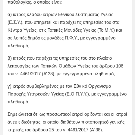
παθολογίας, ο οποίος είναι:
α) ιατρός κλάδου ιατρών Εθνικού Συστήματος Υγείας
(Ε.Σ.Υ.), που υπηρετεί και παρέχει τις υπηρεσίες του στα
Κέντρα Υγείας, στις Τοπικές Μονάδες Υγείας (Το.Μ.Υ.) και
σε λοιπές δημόσιες μονάδες Π.Φ.Υ., με εγγεγραμμένο
πληθυσμό,
β) ιατρός που παρέχει τις υπηρεσίες του στο πλαίσιο
λειτουργίας των Τοπικών Ομάδων Υγείας του άρθρου 106
του ν. 4461/2017 (Α’ 38), με εγγεγραμμένο πληθυσμό,
γ) ιατρός συμβεβλημένος με τον Εθνικό Οργανισμό
Παροχής Υπηρεσιών Υγείας (Ε.Ο.Π.Υ.Υ.), με εγγεγραμμένο
πληθυσμό.
Σημειώνεται ότι ως προσωπικοί ιατροί ορίζονται και οι ιατροί
άνευ ειδικότητας, οι οποίοι διαθέτουν πιστοποιητικό γενικής
ιατρικής του άρθρου 25 του ν. 4461/2017 (Α’ 38).