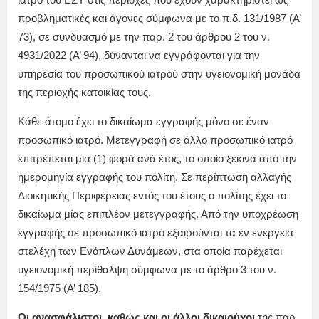
προβληματικές και άγονες σύμφωνα με το π.δ. 131/1987 (Α’
73), σε συνδυασμό με την παρ. 2 του άρθρου 2 του ν.
4931/2022 (Α’ 94), δύνανται να εγγράφονται για την
υπηρεσία του προσωπικού ιατρού στην υγειονομική μονάδα
της περιοχής κατοικίας τους.
Κάθε άτομο έχει το δικαίωμα εγγραφής μόνο σε έναν
προσωπικό ιατρό. Μετεγγραφή σε άλλο προσωπικό ιατρό
επιτρέπεται μία (1) φορά ανά έτος, το οποίο ξεκινά από την
ημερομηνία εγγραφής του πολίτη. Σε περίπτωση αλλαγής
Διοικητικής Περιφέρειας εντός του έτους ο πολίτης έχει το
δικαίωμα μίας επιπλέον μετεγγραφής. Από την υποχρέωση
εγγραφής σε προσωπικό ιατρό εξαιρούνται τα εν ενεργεία
στελέχη των Ενόπλων Δυνάμεων, στα οποία παρέχεται
υγειονομική περίθαλψη σύμφωνα με το άρθρο 3 του ν.
154/1975 (Α’ 185).
Οι ανασφάλιστοι, καθώς και οι άλλοι δικαιούχοι
της παρ.